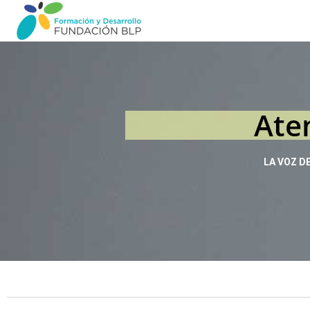
Ate
LA VOZ D