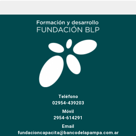
Teléfono
02954-439203
Móvil
2954-614291
Email
fundacioncapacita@bancodelapampa.com.ar