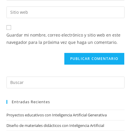
nombre
dirección
Introducí
de
de
la
usuario
correo
URL
para
electrónico
de
comentar
Guardar mi nombre, correo electrónico y sitio web en este
para
tu
navegador para la próxima vez que haga un comentario.
comentar
sitio
web
(opcional)
Pre
Es
to
Entradas Recientes
clo
the
Proyectos educativos con Inteligencia Artificial Generativa
sea
pan
Diseño de materiales didácticos con Inteligencia Artificial