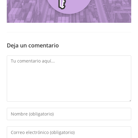
Deja un comentario
Comentario
Introducí
tu
nombre
Introducí
o
tu