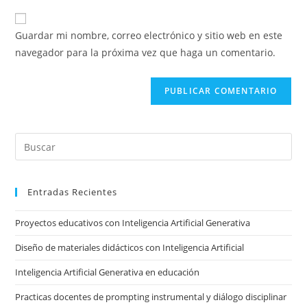
correo
URL
para
electrónico
de
comentar
Guardar mi nombre, correo electrónico y sitio web en este
para
tu
navegador para la próxima vez que haga un comentario.
comentar
sitio
web
(opcional)
Pre
Es
to
Entradas Recientes
clo
the
Proyectos educativos con Inteligencia Artificial Generativa
sea
pan
Diseño de materiales didácticos con Inteligencia Artificial
Inteligencia Artificial Generativa en educación
Practicas docentes de prompting instrumental y diálogo disciplinar