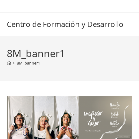
Ir
al
contenido
Centro de Formación y Desarrollo
8M_banner1
>
8M_banner1