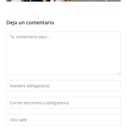
Deja un comentario
Comentario
Introducí
tu
nombre
Introducí
o
tu
nombre
dirección
Introducí
de
de
la
usuario