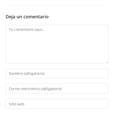
Deja un comentario
Comentario
Introducí
tu
nombre
Introducí
o
tu
nombre
dirección
Introducí
de
de
la
usuario
correo