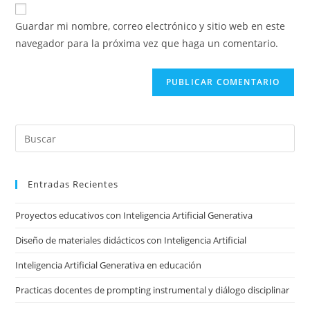
URL
para
electrónico
de
comentar
Guardar mi nombre, correo electrónico y sitio web en este
para
tu
navegador para la próxima vez que haga un comentario.
comentar
sitio
web
(opcional)
Pre
Es
to
Entradas Recientes
clo
the
Proyectos educativos con Inteligencia Artificial Generativa
sea
pan
Diseño de materiales didácticos con Inteligencia Artificial
Inteligencia Artificial Generativa en educación
Practicas docentes de prompting instrumental y diálogo disciplinar