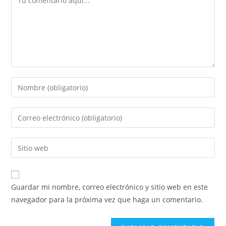
Introducí
tu
nombre
Introducí
o
tu
nombre
dirección
Introducí
de
de
la
usuario
correo
URL
para
electrónico
de
comentar
Guardar mi nombre, correo electrónico y sitio web en este
para
tu
navegador para la próxima vez que haga un comentario.
comentar
sitio
web