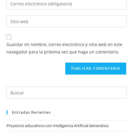
Introducí
o
tu
nombre
dirección
Introducí
de
de
la
usuario
correo
URL
para
electrónico
de
comentar
Guardar mi nombre, correo electrónico y sitio web en este
para
tu
navegador para la próxima vez que haga un comentario.
comentar
sitio
web
(opcional)
Pre
Es
to
Entradas Recientes
clo
the
Proyectos educativos con Inteligencia Artificial Generativa
sea