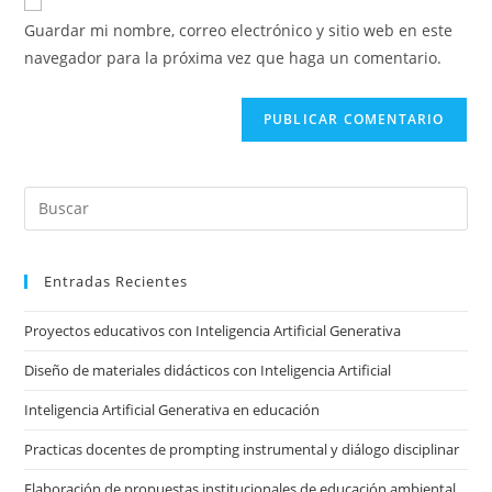
electrónico
de
comentar
Guardar mi nombre, correo electrónico y sitio web en este
para
tu
navegador para la próxima vez que haga un comentario.
comentar
sitio
web
(opcional)
Pre
Es
to
Entradas Recientes
clo
the
Proyectos educativos con Inteligencia Artificial Generativa
sea
pan
Diseño de materiales didácticos con Inteligencia Artificial
Inteligencia Artificial Generativa en educación
Practicas docentes de prompting instrumental y diálogo disciplinar
Elaboración de propuestas institucionales de educación ambiental