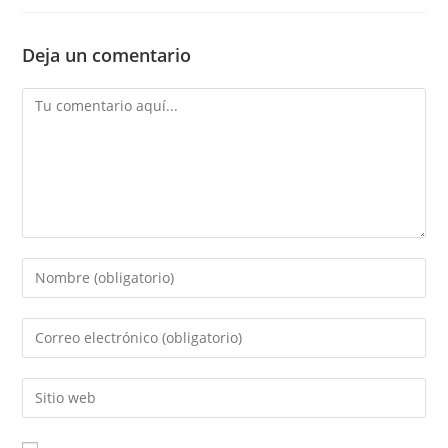
Deja un comentario
Comentario
Introducí
tu
nombre
Introducí
o
tu
nombre
dirección
Introducí
de
de
la
usuario
correo
URL
para