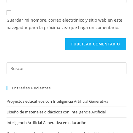
la
usuario
correo
URL
para
electrónico
de
comentar
Guardar mi nombre, correo electrónico y sitio web en este
para
tu
navegador para la próxima vez que haga un comentario.
comentar
sitio
web
(opcional)
Pre
Es
to
Entradas Recientes
clo
the
Proyectos educativos con Inteligencia Artificial Generativa
sea
pan
Diseño de materiales didácticos con Inteligencia Artificial
Inteligencia Artificial Generativa en educación