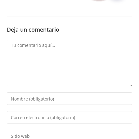
Deja un comentario
Comentario
Introducí
tu
nombre
Introducí
o
tu
nombre
dirección
Introducí
de
de