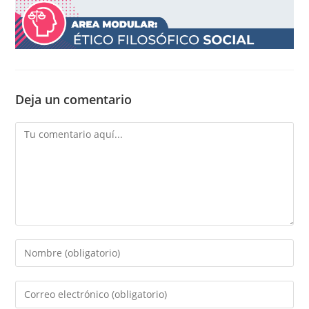
Deja un comentario
Comentario
Introducí
tu
nombre
Introducí
o
tu