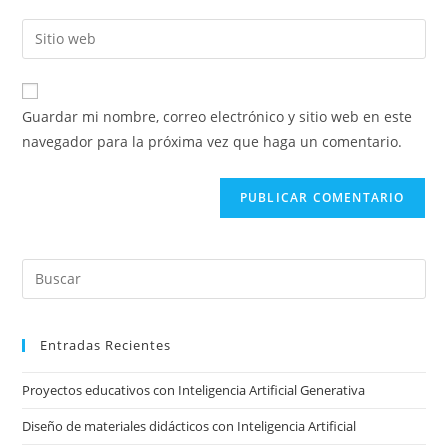
nombre
dirección
Introducí
de
de
la
usuario
correo
URL
para
electrónico
de
comentar
Guardar mi nombre, correo electrónico y sitio web en este
para
tu
navegador para la próxima vez que haga un comentario.
comentar
sitio
web
(opcional)
Pre
Es
to
Entradas Recientes
clo
the
Proyectos educativos con Inteligencia Artificial Generativa
sea
pan
Diseño de materiales didácticos con Inteligencia Artificial