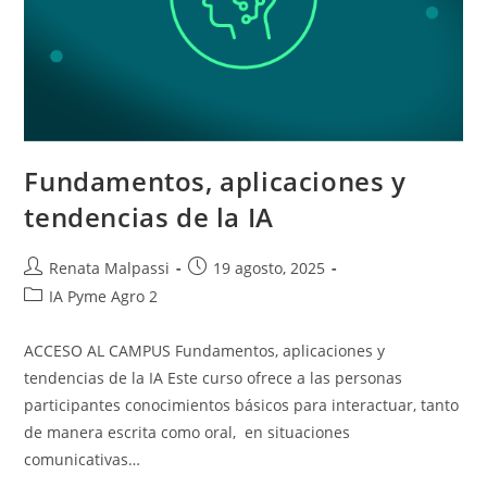
Fundamentos, aplicaciones y
tendencias de la IA
Autor
Entrada
Renata Malpassi
19 agosto, 2025
de
publicada:
Categoría
IA Pyme Agro 2
la
de
entrada:
la
ACCESO AL CAMPUS Fundamentos, aplicaciones y
entrada:
tendencias de la IA Este curso ofrece a las personas
participantes conocimientos básicos para interactuar, tanto
de manera escrita como oral, en situaciones
comunicativas…