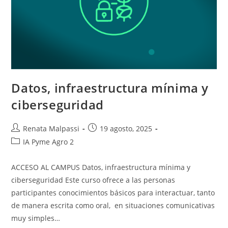
Datos, infraestructura mínima y
ciberseguridad
Autor
Entrada
Renata Malpassi
19 agosto, 2025
de
publicada:
Categoría
IA Pyme Agro 2
la
de
entrada:
la
ACCESO AL CAMPUS Datos, infraestructura mínima y
entrada:
ciberseguridad Este curso ofrece a las personas
participantes conocimientos básicos para interactuar, tanto
de manera escrita como oral, en situaciones comunicativas
muy simples…