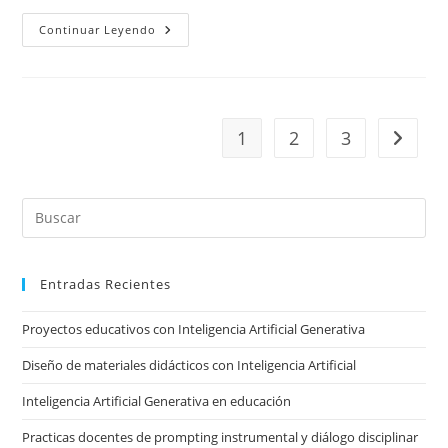
Datos,
Continuar Leyendo
Infraestructura
Mínima
Y
Ciberseguridad
1
2
3
Ir a la 
Pre
Es
to
Entradas Recientes
clo
the
Proyectos educativos con Inteligencia Artificial Generativa
sea
pan
Diseño de materiales didácticos con Inteligencia Artificial
Inteligencia Artificial Generativa en educación
Practicas docentes de prompting instrumental y diálogo disciplinar