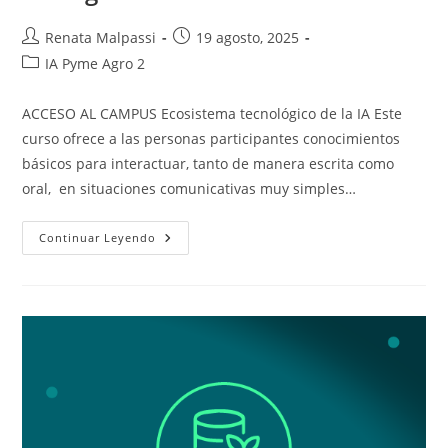
Autor
Entrada
Renata Malpassi
19 agosto, 2025
de
publicada:
Categoría
IA Pyme Agro 2
la
de
entrada:
la
ACCESO AL CAMPUS Ecosistema tecnológico de la IA Este
entrada:
curso ofrece a las personas participantes conocimientos
básicos para interactuar, tanto de manera escrita como
oral, en situaciones comunicativas muy simples…
Ecosistema
Continuar Leyendo
Tecnológico
De
La
Inteligencia
Artificial