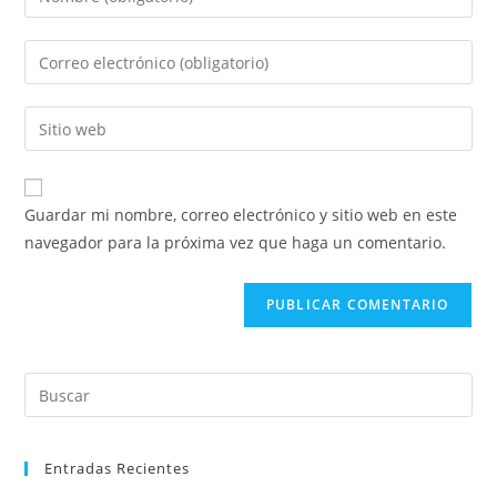
tu
nombre
Introducí
o
tu
nombre
dirección
Introducí
de
de
la
usuario
correo
URL
para
electrónico
de
comentar
Guardar mi nombre, correo electrónico y sitio web en este
para
tu
navegador para la próxima vez que haga un comentario.
comentar
sitio
web
(opcional)
Pre
Es
to
Entradas Recientes
clo
the