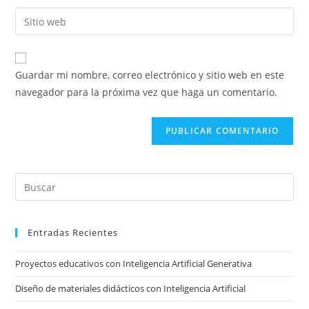
nombre
dirección
Introducí
de
de
la
usuario
correo
URL
para
electrónico
de
comentar
Guardar mi nombre, correo electrónico y sitio web en este
para
tu
navegador para la próxima vez que haga un comentario.
comentar
sitio
web
(opcional)
Pre
Es
to
Entradas Recientes
clo
the
Proyectos educativos con Inteligencia Artificial Generativa
sea
pan
Diseño de materiales didácticos con Inteligencia Artificial