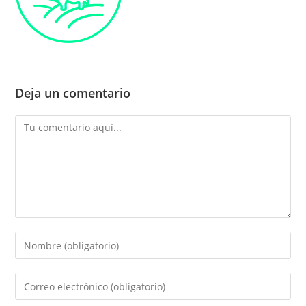
Deja un comentario
Comentario
Introducí
tu
nombre
Introducí
o
tu