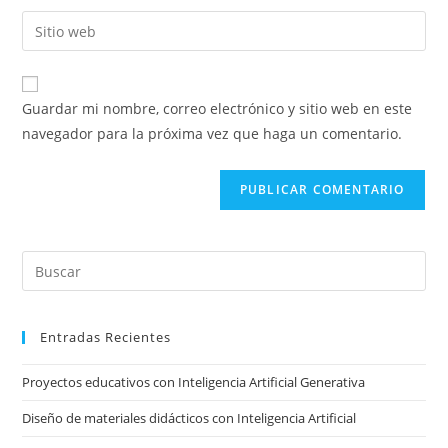
nombre
dirección
Introducí
de
de
la
usuario
correo
URL
para
electrónico
de
comentar
Guardar mi nombre, correo electrónico y sitio web en este
para
tu
navegador para la próxima vez que haga un comentario.
comentar
sitio
web
(opcional)
Pre
Es
to
Entradas Recientes
clo
the
Proyectos educativos con Inteligencia Artificial Generativa
sea
pan
Diseño de materiales didácticos con Inteligencia Artificial