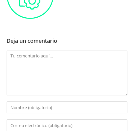
Deja un comentario
Comentario
Introducí
tu
nombre
Introducí
o
tu