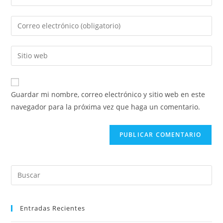
tu
nombre
Introducí
o
tu
nombre
dirección
Introducí
de
de
la
usuario
correo
URL
para
electrónico
de
comentar
Guardar mi nombre, correo electrónico y sitio web en este
para
tu
navegador para la próxima vez que haga un comentario.
comentar
sitio
web
(opcional)
Pre
Es
to
Entradas Recientes
clo
the