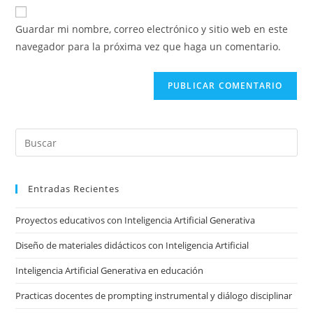
URL
para
electrónico
de
comentar
Guardar mi nombre, correo electrónico y sitio web en este
para
tu
navegador para la próxima vez que haga un comentario.
comentar
sitio
web
(opcional)
Pre
Es
to
Entradas Recientes
clo
the
Proyectos educativos con Inteligencia Artificial Generativa
sea
pan
Diseño de materiales didácticos con Inteligencia Artificial
Inteligencia Artificial Generativa en educación
Practicas docentes de prompting instrumental y diálogo disciplinar