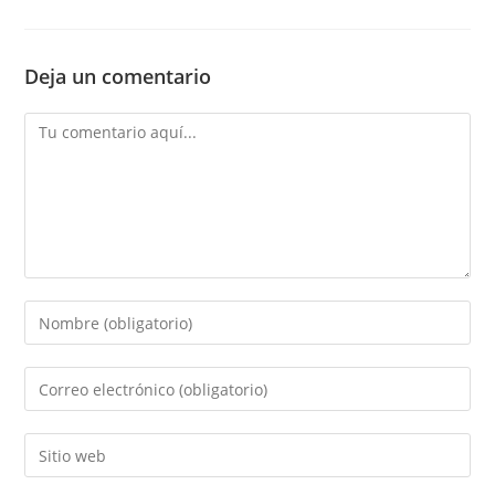
Deja un comentario
Comentario
Introducí
tu
nombre
Introducí
o
tu
nombre
dirección
Introducí
de
de
la
usuario
correo