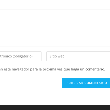
Introducí
la
URL
 en este navegador para la próxima vez que haga un comentario.
de
tu
sitio
web
(opcional)