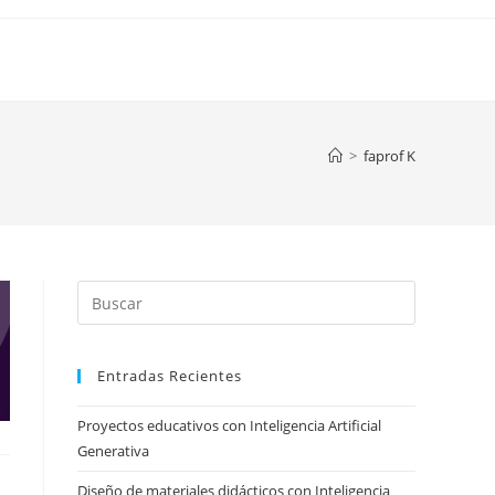
>
faprof K
Press
Escape
to
Entradas Recientes
close
the
Proyectos educativos con Inteligencia Artificial
search
Generativa
panel.
Diseño de materiales didácticos con Inteligencia