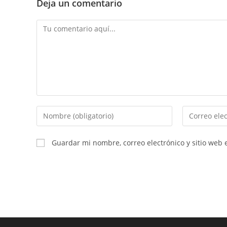
Deja un comentario
Comentario
Introducí
Introducí
tu
tu
nombre
dirección
Guardar mi nombre, correo electrónico y sitio web
o
de
nombre
correo
de
electrónico
usuario
para
para
comentar
comentar