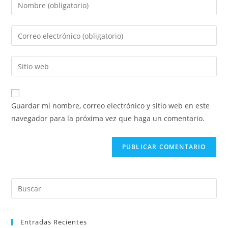
Introducí
tu
nombre
Introducí
o
tu
nombre
dirección
Introducí
de
de
la
usuario
correo
URL
para
electrónico
de
comentar
Guardar mi nombre, correo electrónico y sitio web en este
para
tu
navegador para la próxima vez que haga un comentario.
comentar
sitio
web
(opcional)
Pre
Es
to
Entradas Recientes
clo