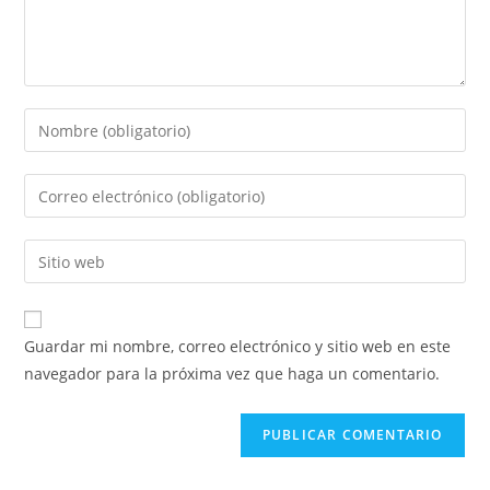
Introducí
tu
nombre
Introducí
o
tu
nombre
dirección
Introducí
de
de
la
usuario
correo
URL
para
electrónico
de
comentar
Guardar mi nombre, correo electrónico y sitio web en este
para
tu
navegador para la próxima vez que haga un comentario.
comentar
sitio
web
(opcional)