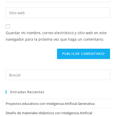
tu
nombre
dirección
Introducí
de
de
la
usuario
correo
URL
para
electrónico
de
comentar
Guardar mi nombre, correo electrónico y sitio web en este
para
tu
navegador para la próxima vez que haga un comentario.
comentar
sitio
web
(opcional)
Pre
Es
to
Entradas Recientes
clo
the
Proyectos educativos con Inteligencia Artificial Generativa
sea
pan
Diseño de materiales didácticos con Inteligencia Artificial