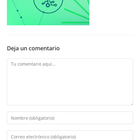
Deja un comentario
Comentario
Introducí
tu
nombre
Introducí
o