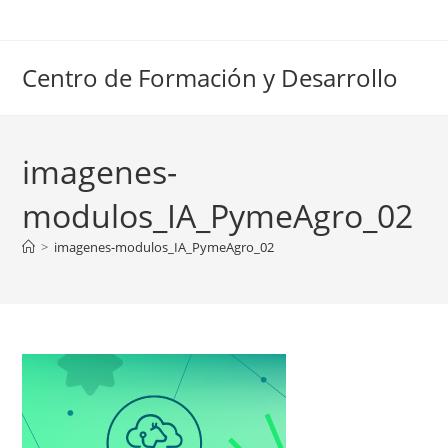
Ir
al
contenido
Centro de Formación y Desarrollo
imagenes-
modulos_IA_PymeAgro_02
>
imagenes-modulos_IA_PymeAgro_02