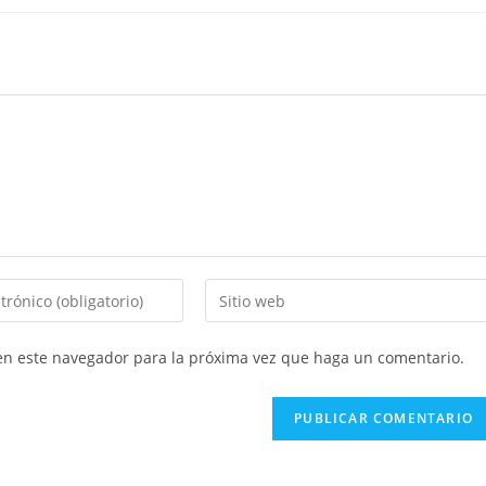
Introducí
la
URL
 en este navegador para la próxima vez que haga un comentario.
de
tu
sitio
web
(opcional)