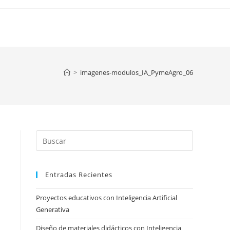
>
imagenes-modulos_IA_PymeAgro_06
Press
Escape
to
Entradas Recientes
close
the
Proyectos educativos con Inteligencia Artificial
search
Generativa
panel.
Diseño de materiales didácticos con Inteligencia