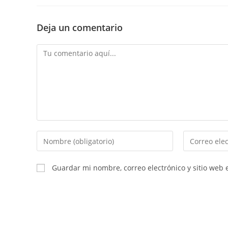
Deja un comentario
Comentario
Introducí
Introducí
tu
tu
nombre
dirección
Guardar mi nombre, correo electrónico y sitio web
o
de
nombre
correo
de
electrónico
usuario
para
para
comentar