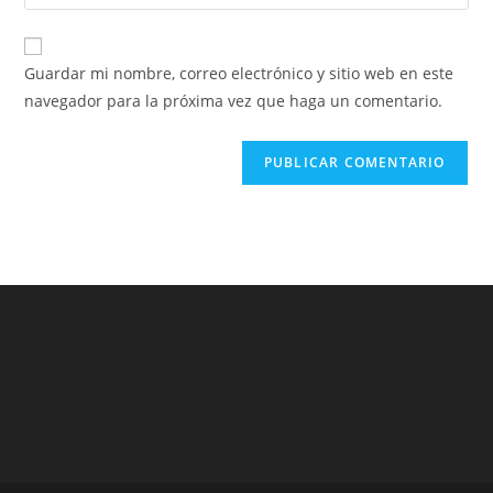
la
usuario
correo
URL
para
electrónico
de
comentar
Guardar mi nombre, correo electrónico y sitio web en este
para
tu
navegador para la próxima vez que haga un comentario.
comentar
sitio
web
(opcional)