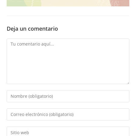
Deja un comentario
Comentario
Introducí
tu
nombre
Introducí
o
tu
nombre
dirección
Introducí
de
de