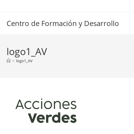
Ir
al
contenido
Centro de Formación y Desarrollo
logo1_AV
>
logo1_AV