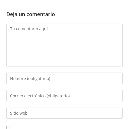
Deja un comentario
Comentario
Introducí
tu
nombre
Introducí
o
tu
nombre
dirección
Introducí
de
de
la
usuario
correo
URL
para