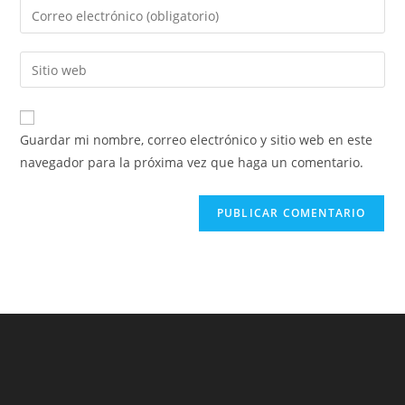
Introducí
o
tu
nombre
dirección
Introducí
de
de
la
usuario
correo
URL
para
electrónico
de
comentar
Guardar mi nombre, correo electrónico y sitio web en este
para
tu
navegador para la próxima vez que haga un comentario.
comentar
sitio
web
(opcional)