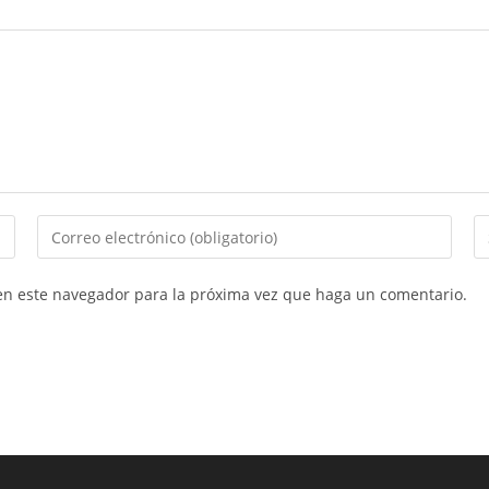
Introducí
In
tu
la
dirección
U
 en este navegador para la próxima vez que haga un comentario.
de
d
correo
tu
electrónico
si
para
w
comentar
(o