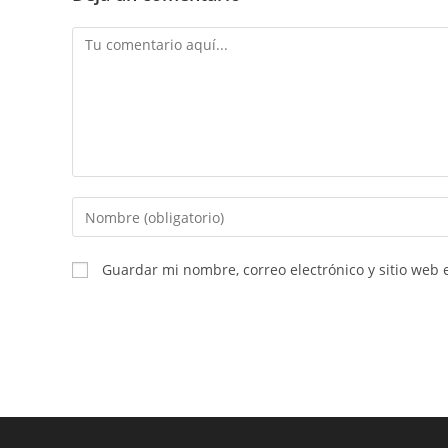
Comentario
Introducí
tu
nombre
Guardar mi nombre, correo electrónico y sitio web
o
nombre
de
usuario
para
comentar