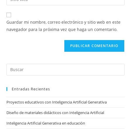
de
la
usuario
correo
URL
para
electrónico
de
comentar
Guardar mi nombre, correo electrónico y sitio web en este
para
tu
navegador para la próxima vez que haga un comentario.
comentar
sitio
web
(opcional)
Pre
Es
to
Entradas Recientes
clo
the
Proyectos educativos con Inteligencia Artificial Generativa
sea
pan
Diseño de materiales didácticos con Inteligencia Artificial
Inteligencia Artificial Generativa en educación