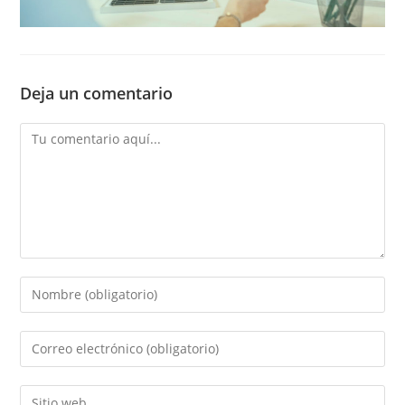
Deja un comentario
Comentario
Introducí
tu
nombre
Introducí
o
tu
nombre
dirección
Introducí
de