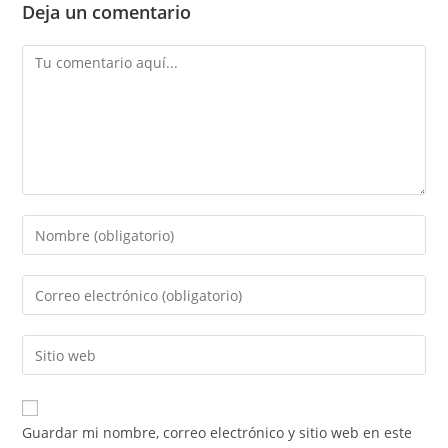
Deja un comentario
Comentario
Introducí
tu
nombre
Introducí
o
tu
nombre
dirección
Introducí
de
de
la
usuario
correo
URL
para
electrónico
de
comentar
Guardar mi nombre, correo electrónico y sitio web en este
para
tu