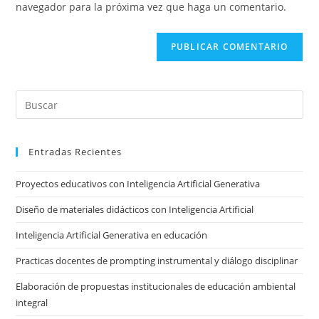
navegador para la próxima vez que haga un comentario.
comentar
sitio
web
(opcional)
Pre
Es
to
Entradas Recientes
clo
the
Proyectos educativos con Inteligencia Artificial Generativa
sea
pan
Diseño de materiales didácticos con Inteligencia Artificial
Inteligencia Artificial Generativa en educación
Practicas docentes de prompting instrumental y diálogo disciplinar
Elaboración de propuestas institucionales de educación ambiental
integral