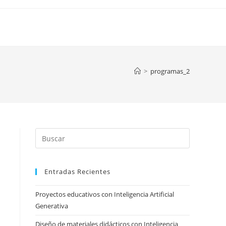
>
programas_2
Press
Escape
to
Entradas Recientes
close
the
Proyectos educativos con Inteligencia Artificial
search
Generativa
panel.
Diseño de materiales didácticos con Inteligencia