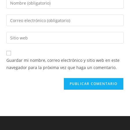
Introducí
tu
nombre
Introducí
o
tu
nombre
dirección
Introducí
de
de
la
usuario
correo
URL
para
electrónico
de
comentar
Guardar mi nombre, correo electrónico y sitio web en este
para
tu
navegador para la próxima vez que haga un comentario.
comentar
sitio
web
(opcional)