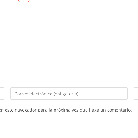
Introducí
In
tu
la
dirección
U
 en este navegador para la próxima vez que haga un comentario.
de
d
correo
tu
electrónico
si
para
w