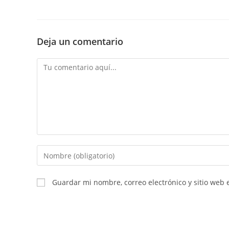
Deja un comentario
Comentario
Introducí
tu
nombre
Guardar mi nombre, correo electrónico y sitio web
o
nombre
de
usuario