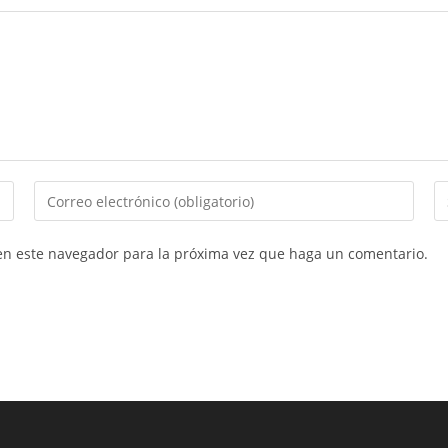
Introducí
In
tu
la
dirección
U
 en este navegador para la próxima vez que haga un comentario.
de
d
correo
tu
electrónico
si
para
w
comentar
(o