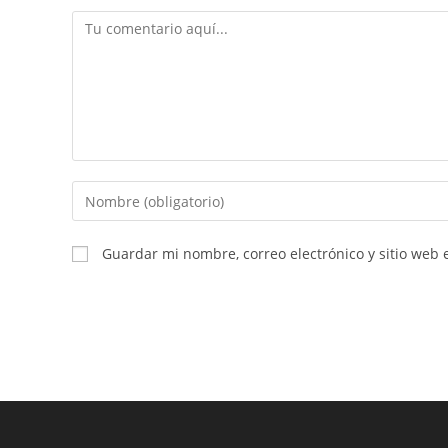
Comentario
Introducí
tu
nombre
Guardar mi nombre, correo electrónico y sitio web
o
nombre
de
usuario
para
comentar