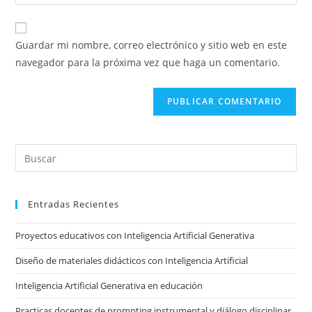
la
usuario
correo
URL
para
electrónico
de
comentar
Guardar mi nombre, correo electrónico y sitio web en este
para
tu
navegador para la próxima vez que haga un comentario.
comentar
sitio
web
(opcional)
Pre
Es
to
Entradas Recientes
clo
the
Proyectos educativos con Inteligencia Artificial Generativa
sea
pan
Diseño de materiales didácticos con Inteligencia Artificial
Inteligencia Artificial Generativa en educación
Practicas docentes de prompting instrumental y diálogo disciplinar