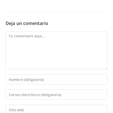
Deja un comentario
Comentario
Introducí
tu
nombre
Introducí
o
tu
nombre
dirección
Introducí
de
de