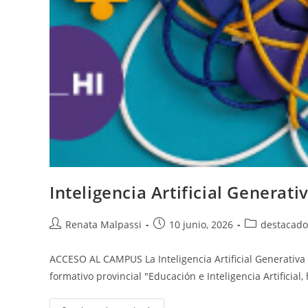
Inteligencia Artificial Generat
Autor
Entrada
Categoría
Renata Malpassi
10 junio, 2026
destacado
de
publicada:
de
la
la
ACCESO AL CAMPUS La Inteligencia Artificial Generativa
entrada:
entrada:
formativo provincial "Educación e Inteligencia Artifici