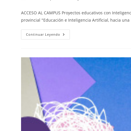
de
publicada:
de
la
la
ACCESO AL CAMPUS Proyectos educativos con Inteligencia 
entrada:
entrada:
provincial "Educación e Inteligencia Artificial, hacia 
Proyectos
Continuar Leyendo
Educativos
Con
Inteligencia
Artificial
Generativa