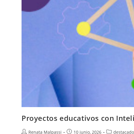
Proyectos educativos con Inteli
Autor
Entrada
Categoría
Renata Malpassi
10 junio, 2026
destacado