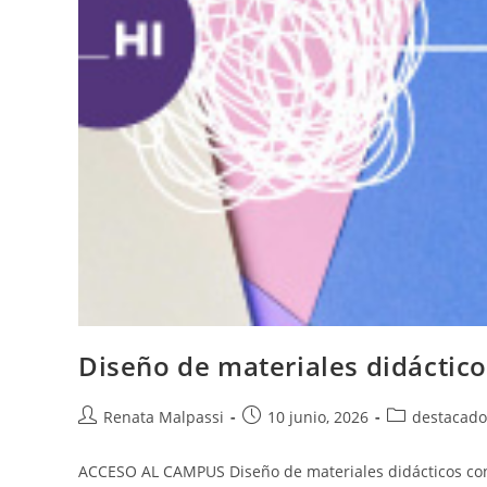
Diseño de materiales didácticos
Autor
Entrada
Categoría
Renata Malpassi
10 junio, 2026
destacado
de
publicada:
de
la
la
ACCESO AL CAMPUS Diseño de materiales didácticos con In
entrada:
entrada: