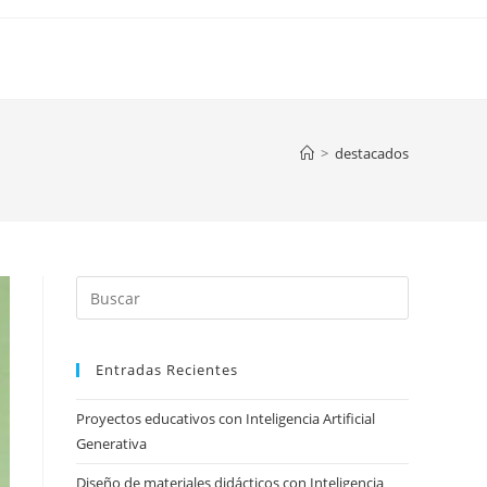
>
destacados
Press
Escape
to
Entradas Recientes
close
the
Proyectos educativos con Inteligencia Artificial
search
Generativa
panel.
Diseño de materiales didácticos con Inteligencia