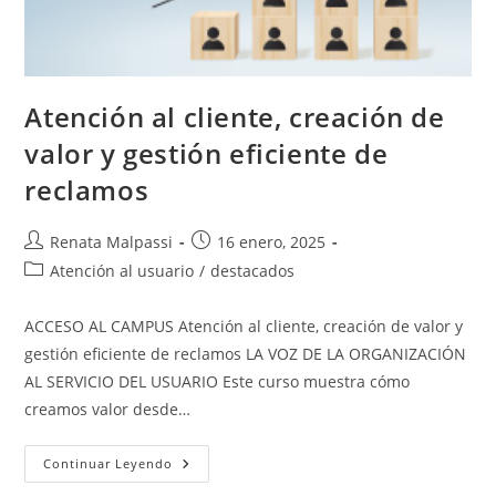
Atención al cliente, creación de
valor y gestión eficiente de
reclamos
Autor
Entrada
Renata Malpassi
16 enero, 2025
de
publicada:
Categoría
Atención al usuario
/
destacados
la
de
entrada:
la
ACCESO AL CAMPUS Atención al cliente, creación de valor y
entrada:
gestión eficiente de reclamos LA VOZ DE LA ORGANIZACIÓN
AL SERVICIO DEL USUARIO Este curso muestra cómo
creamos valor desde…
Atención
Continuar Leyendo
Al
Cliente,