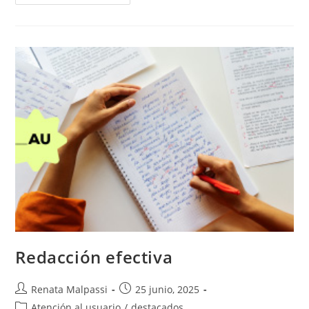
Y
Protocolo
Redacción efectiva
Autor
Entrada
Renata Malpassi
25 junio, 2025
de
publicada:
Categoría
Atención al usuario
/
destacados