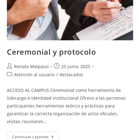
Ceremonial y protocolo
Autor
Entrada
Renata Malpassi
25 junio, 2025
de
publicada:
Categoría
Atención al usuario
/
destacados
la
de
entrada:
la
ACCESO AL CAMPUS Ceremonial como herramienta de
entrada:
liderazgo e identidad institucional Ofrece a las personas
participantes herramientas teórico y prácticas para
garantizar la correcta organización de actos oficiales,
visitas, reuniones…
Ceremonial
Continuar Leyendo