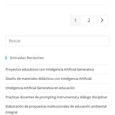
Creación
De
Valor
Y
Gestión
1
2
Ir a la 
Eficiente
De
Reclamos
Pre
Es
to
Entradas Recientes
clo
the
Proyectos educativos con Inteligencia Artificial Generativa
sea
pan
Diseño de materiales didácticos con Inteligencia Artificial
Inteligencia Artificial Generativa en educación
Practicas docentes de prompting instrumental y diálogo disciplinar
Elaboración de propuestas institucionales de educación ambiental
integral