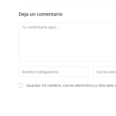
Deja un comentario
Comentario
Introducí
Introducí
tu
tu
nombre
dirección
Guardar mi nombre, correo electrónico y sitio web
o
de
nombre
correo
de
electrónico
usuario
para
para
comentar