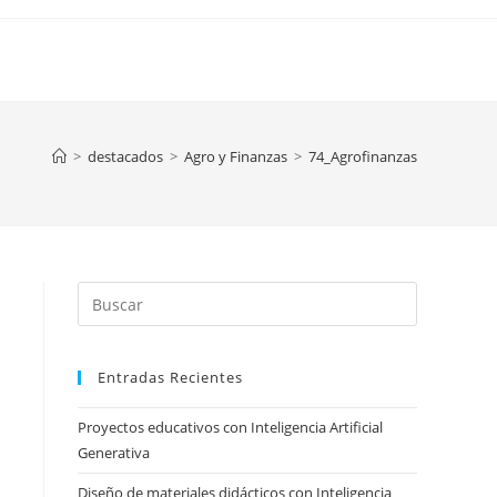
>
destacados
>
Agro y Finanzas
>
74_Agrofinanzas
Press
Escape
to
Entradas Recientes
close
the
Proyectos educativos con Inteligencia Artificial
search
Generativa
panel.
Diseño de materiales didácticos con Inteligencia