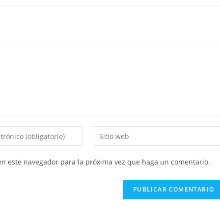
Introducí
la
URL
 en este navegador para la próxima vez que haga un comentario.
de
tu
sitio
web
(opcional)