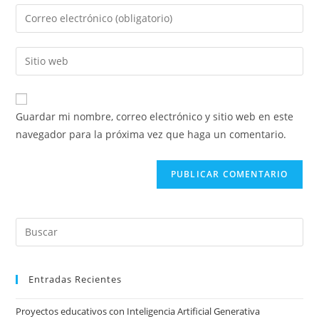
nombre
Introducí
o
tu
nombre
dirección
Introducí
de
de
la
usuario
correo
URL
para
electrónico
de
comentar
Guardar mi nombre, correo electrónico y sitio web en este
para
tu
navegador para la próxima vez que haga un comentario.
comentar
sitio
web
(opcional)
Pre
Es
to
Entradas Recientes
clo
the
Proyectos educativos con Inteligencia Artificial Generativa
sea