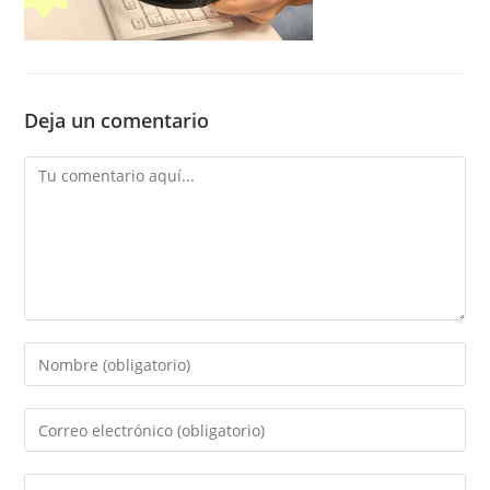
Deja un comentario
Comentario
Introducí
tu
nombre
Introducí
o
tu
nombre
dirección
Introducí