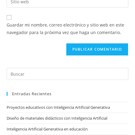
de
de
la
usuario
correo
URL
para
electrónico
de
comentar
Guardar mi nombre, correo electrónico y sitio web en este
para
tu
navegador para la próxima vez que haga un comentario.
comentar
sitio
web
(opcional)
Pre
Es
to
Entradas Recientes
clo
the
Proyectos educativos con Inteligencia Artificial Generativa
sea
pan
Diseño de materiales didácticos con Inteligencia Artificial
Inteligencia Artificial Generativa en educación