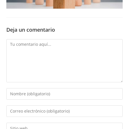
Deja un comentario
Comentario
Introducí
tu
nombre
Introducí
o
tu
nombre
dirección
Introducí
de