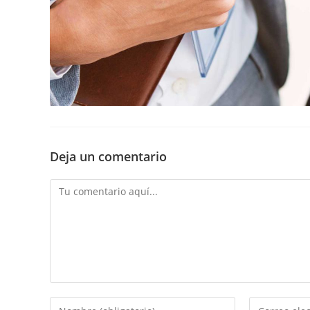
Deja un comentario
Comentario
Introducí
Introducí