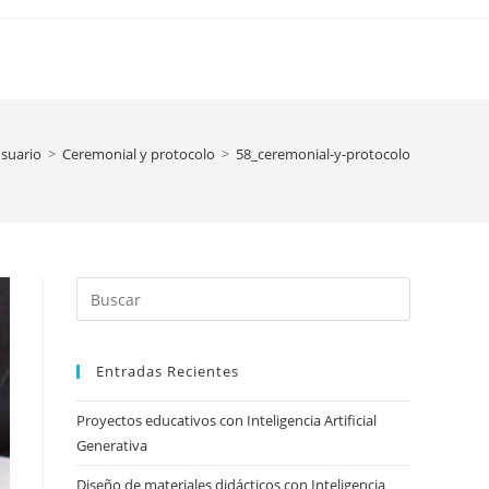
usuario
>
Ceremonial y protocolo
>
58_ceremonial-y-protocolo
Press
Escape
to
Entradas Recientes
close
the
Proyectos educativos con Inteligencia Artificial
search
Generativa
panel.
Diseño de materiales didácticos con Inteligencia