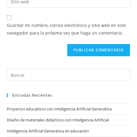
de
de
la
usuario
correo
URL
para
electrónico
de
comentar
Guardar mi nombre, correo electrónico y sitio web en este
para
tu
navegador para la próxima vez que haga un comentario.
comentar
sitio
web
(opcional)
Pre
Es
to
Entradas Recientes
clo
the
Proyectos educativos con Inteligencia Artificial Generativa
sea
pan
Diseño de materiales didácticos con Inteligencia Artificial
Inteligencia Artificial Generativa en educación