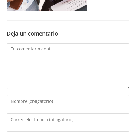
Deja un comentario
Comentario
Introducí
tu
nombre
Introducí
o
tu
nombre
dirección
Introducí