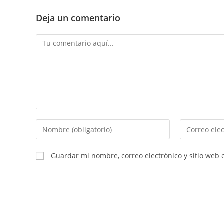
Deja un comentario
Comentario
Introducí
Introducí
tu
tu
nombre
dirección
Guardar mi nombre, correo electrónico y sitio web
o
de
nombre
correo
de
electrónico
usuario
para
para
comentar