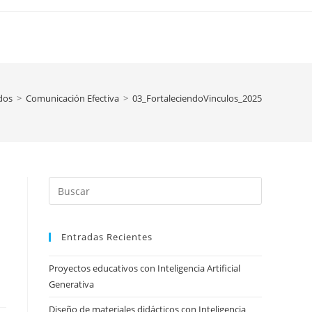
dos
>
Comunicación Efectiva
>
03_FortaleciendoVinculos_2025
Press
Escape
to
Entradas Recientes
close
the
Proyectos educativos con Inteligencia Artificial
search
Generativa
panel.
Diseño de materiales didácticos con Inteligencia