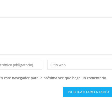
Introducí
la
URL
 en este navegador para la próxima vez que haga un comentario.
de
tu
sitio
web
(opcional)