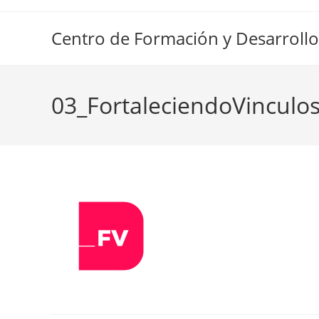
Ir
al
Centro de Formación y Desarrollo
contenido
03_FortaleciendoVinculo