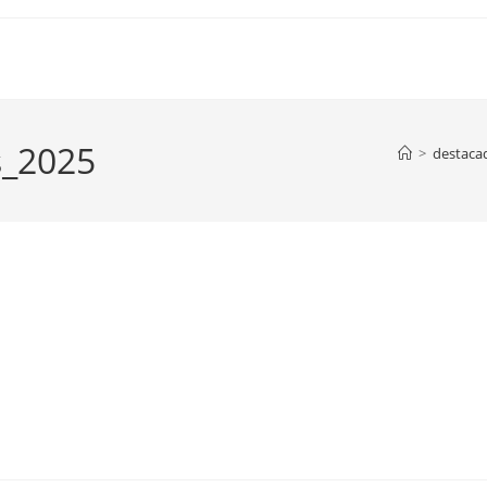
s_2025
>
destaca