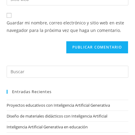
de
la
usuario
correo
URL
para
electrónico
de
comentar
Guardar mi nombre, correo electrónico y sitio web en este
para
tu
navegador para la próxima vez que haga un comentario.
comentar
sitio
web
(opcional)
Pre
Es
to
Entradas Recientes
clo
the
Proyectos educativos con Inteligencia Artificial Generativa
sea
pan
Diseño de materiales didácticos con Inteligencia Artificial
Inteligencia Artificial Generativa en educación