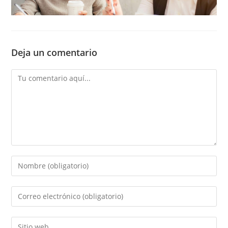
Deja un comentario
Comentario
Introducí
tu
nombre
Introducí
o
tu
nombre
dirección
Introducí
de