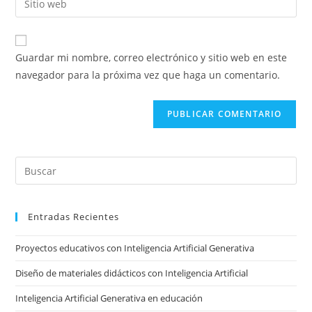
de
de
la
usuario
correo
URL
para
electrónico
de
comentar
Guardar mi nombre, correo electrónico y sitio web en este
para
tu
navegador para la próxima vez que haga un comentario.
comentar
sitio
web
(opcional)
Pre
Es
to
Entradas Recientes
clo
the
Proyectos educativos con Inteligencia Artificial Generativa
sea
pan
Diseño de materiales didácticos con Inteligencia Artificial
Inteligencia Artificial Generativa en educación