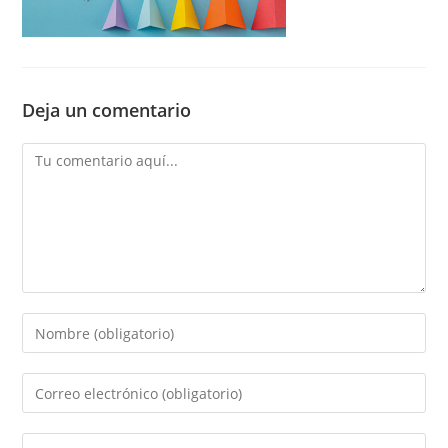
Deja un comentario
Comentario
Introducí
tu
nombre
Introducí
o
tu
nombre
dirección
Introducí