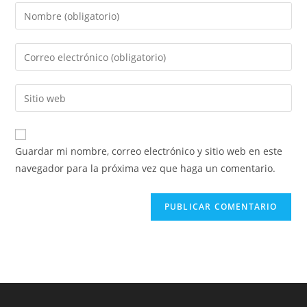
Introducí
tu
nombre
Introducí
o
tu
nombre
dirección
Introducí
de
de
la
usuario
correo
URL
para
electrónico
de
comentar
Guardar mi nombre, correo electrónico y sitio web en este
para
tu
navegador para la próxima vez que haga un comentario.
comentar
sitio
web
(opcional)