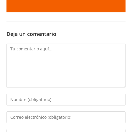
Deja un comentario
Comentario
Introducí
tu
nombre
Introducí
o
tu
nombre
dirección