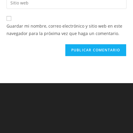
Introducí
de
de
la
usuario
correo
URL
para
electrónico
de
comentar
Guardar mi nombre, correo electrónico y sitio web en este
para
tu
navegador para la próxima vez que haga un comentario.
comentar
sitio
web
(opcional)