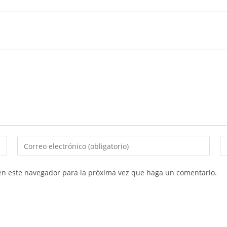
Introducí
In
tu
la
dirección
U
 en este navegador para la próxima vez que haga un comentario.
de
d
correo
tu
electrónico
si
para
w