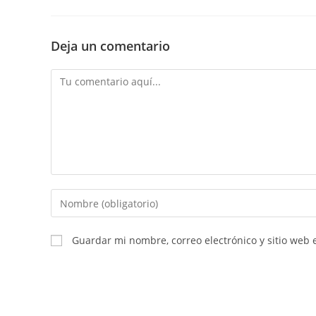
Deja un comentario
Comentario
Introducí
tu
nombre
Guardar mi nombre, correo electrónico y sitio web
o
nombre
de
usuario