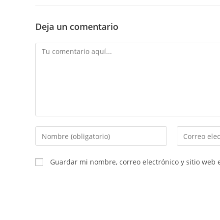
Deja un comentario
Comentario
Introducí
Introducí
tu
tu
nombre
dirección
Guardar mi nombre, correo electrónico y sitio web
o
de
nombre
correo
de
electrónico
usuario
para
para
comentar