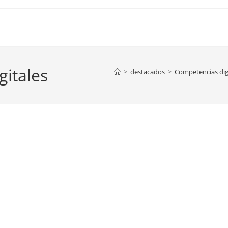
itales
>
destacados
>
Competencias digi