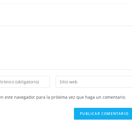
Introducí
la
URL
 en este navegador para la próxima vez que haga un comentario.
de
tu
sitio
web
(opcional)