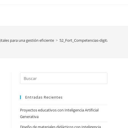
tales para una gestión eficiente
>
52_Fort_Competencias-digitales
Press
Escape
to
Entradas Recientes
close
the
Proyectos educativos con Inteligencia Artificial
search
Generativa
panel.
Diseño de materiales didácticos con Inteligencia