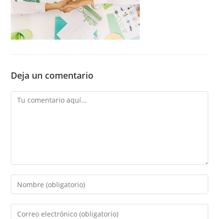
Deja un comentario
Comentario
Introducí
tu
nombre
Introducí
o