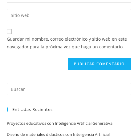
tu
nombre
dirección
Introducí
de
de
la
usuario
correo
URL
para
electrónico
de
comentar
Guardar mi nombre, correo electrónico y sitio web en este
para
tu
navegador para la próxima vez que haga un comentario.
comentar
sitio
web
(opcional)
Pre
Es
to
Entradas Recientes
clo
the
Proyectos educativos con Inteligencia Artificial Generativa
sea
pan
Diseño de materiales didácticos con Inteligencia Artificial