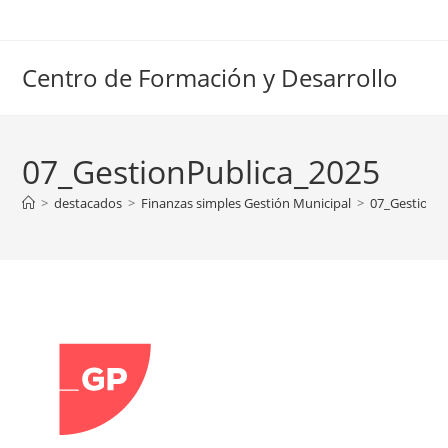
Ir
al
contenido
Centro de Formación y Desarrollo
07_GestionPublica_2025
>
destacados
>
Finanzas simples Gestión Municipal
>
07_GestionP