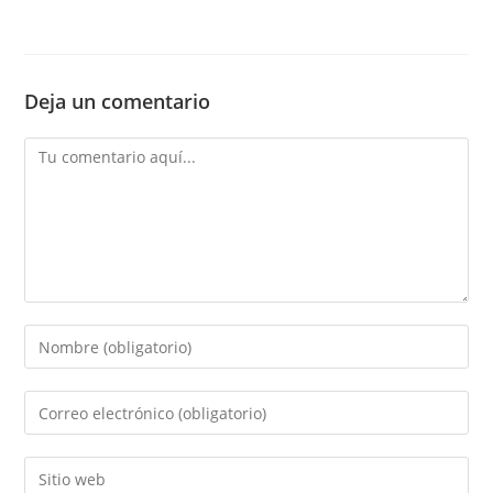
Deja un comentario
Comentario
Introducí
tu
nombre
Introducí
o
tu
nombre
dirección
Introducí
de
de