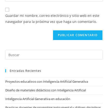
la
usuario
correo
URL
para
electrónico
de
comentar
Guardar mi nombre, correo electrónico y sitio web en este
para
tu
navegador para la próxima vez que haga un comentario.
comentar
sitio
web
(opcional)
Pre
Es
to
Entradas Recientes
clo
the
Proyectos educativos con Inteligencia Artificial Generativa
sea
pan
Diseño de materiales didácticos con Inteligencia Artificial
Inteligencia Artificial Generativa en educación
Practicas docentes de prompting instrumental y diálogo disciplinar