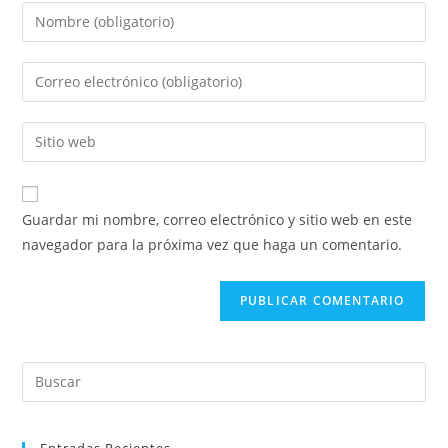
Introducí
tu
nombre
Introducí
o
tu
nombre
dirección
Introducí
de
de
la
usuario
correo
URL
para
electrónico
de
comentar
Guardar mi nombre, correo electrónico y sitio web en este
para
tu
navegador para la próxima vez que haga un comentario.
comentar
sitio
web
(opcional)
Pre
Es
to
Entradas Recientes